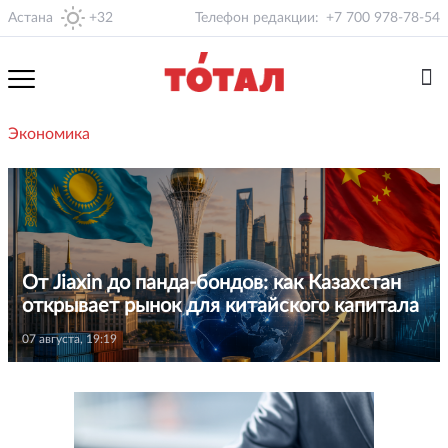
Астана
+32
Телефон редакции:
+7 700 978-78-54
Экономика
От Jiaxin до панда-бондов: как Казахстан
открывает рынок для китайского капитала
07 августа, 19:19