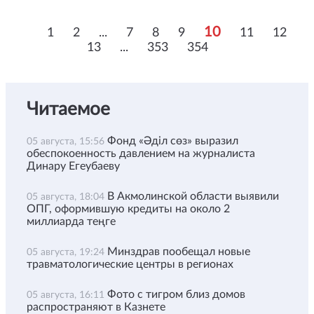
10
1
2
...
7
8
9
11
12
13
...
353
354
Читаемое
Фонд «Әділ сөз» выразил
05 августа, 15:56
обеспокоенность давлением на журналиста
Динару Егеубаеву
В Акмолинской области выявили
05 августа, 18:04
ОПГ, оформившую кредиты на около 2
миллиарда теңге
Минздрав пообещал новые
05 августа, 19:24
травматологические центры в регионах
Фото с тигром близ домов
05 августа, 16:11
распространяют в Казнете