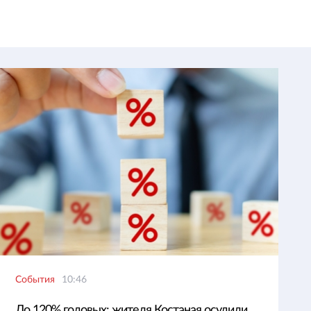
События
10:46
До 120% годовых: жителя Костаная осудили