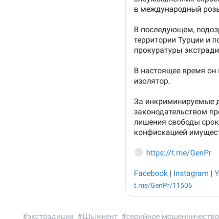
экстрадиция
Шымкент
серийное мошенничество