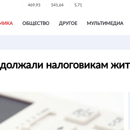
469,93
541,64
5,71
МИКА
ОБЩЕСТВО
ДРУГОЕ
МУЛЬТИМЕДИА
задолжали налоговикам жи