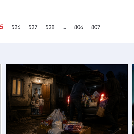
5
526
527
528
...
806
807