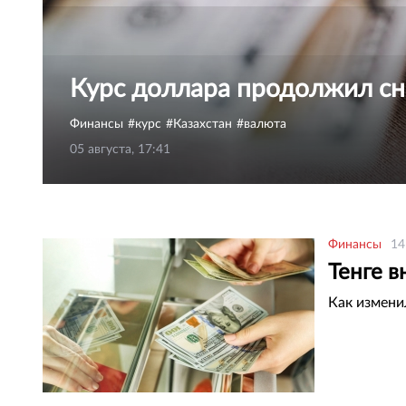
Курс доллара продолжил сн
Финансы
курс
Казахстан
валюта
05 августа, 17:41
Финансы
14
Тенге в
Как измени