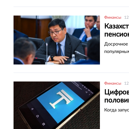
Финансы
12
Казахс
пенсио
Досрочное 
популярны
Финансы
12
Цифрово
полови
Когда запу