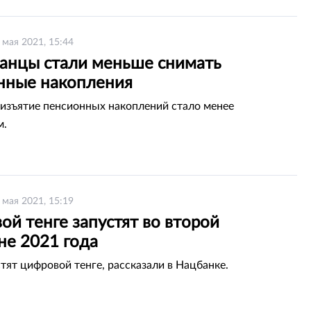
 мая 2021, 15:44
танцы стали меньше снимать
нные накопления
изъятие пенсионных накоплений стало менее
м.
 мая 2021, 15:19
й тенге запустят во второй
не 2021 года
стят цифровой тенге, рассказали в Нацбанке.