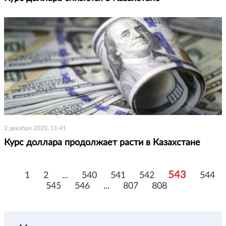
2 декабря 2020, 11:41
Курс доллара продолжает расти в Казахстане
543
1
2
...
540
541
542
544
545
546
...
807
808