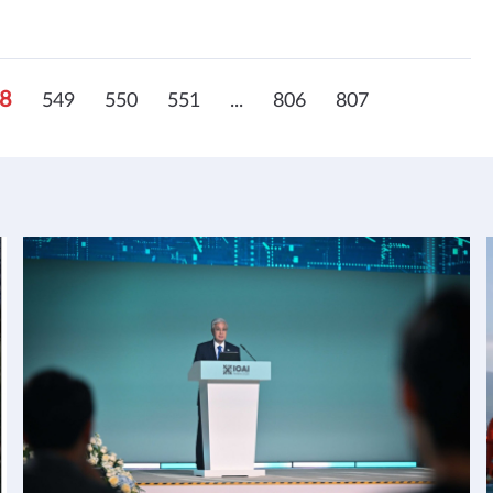
8
549
550
551
...
806
807