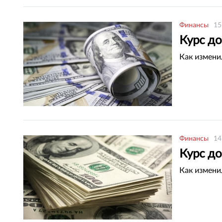
Финансы
15
Курс до
Как измени
Финансы
14
Курс до
Как измени