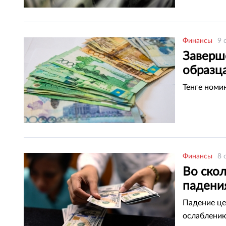
Финансы
9 
Заверше
образц
Тенге номи
Финансы
8 
Во ско
падени
Падение це
ослаблению