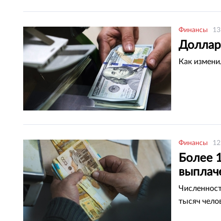
Финансы
13
Доллар 
Как измени
Финансы
12
Более 1
выплаче
Численност
тысяч чело