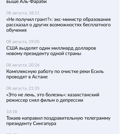
выше Аль-Фараби
08 августа, 18:11
«Не получил грант?»: экс-министр образования
рассказал о других возможностях бесплатного
обучения
08 августа, 19:05
США выделят один миллиард долларов
новому президенту одной страны
08 августа, 20:26
Комплексную работу по очистке реки Есиль
проводят в Астане
08 августа, 21:35
«Это не лень, это болезнь»: казахстанский
режиссер снял фильм о депрессии
10:18
Токаев направил поздравительную телеграмму
президенту Сингапура