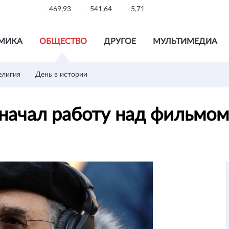
469,93
541,64
5,71
МИКА
ОБЩЕСТВО
ДРУГОЕ
МУЛЬТИМЕДИА
елигия
День в истории
начал работу над фильмо