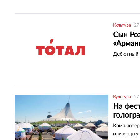
Культура
27
Сын Ро
«Арман
Дебютный д
Культура
27
На фес
гологр
Компьютерн
или в юрту