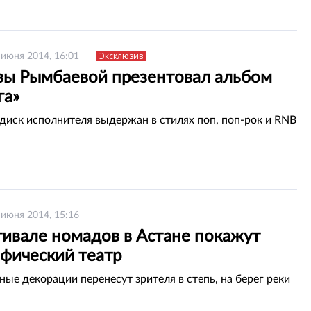
Эксклюзив
 июня 2014, 16:01
зы Рымбаевой презентовал альбом
га»
иск исполнителя выдержан в стилях поп, поп-рок и RNB
 июня 2014, 15:16
тивале номадов в Астане покажут
афический театр
ые декорации перенесут зрителя в степь, на берег реки