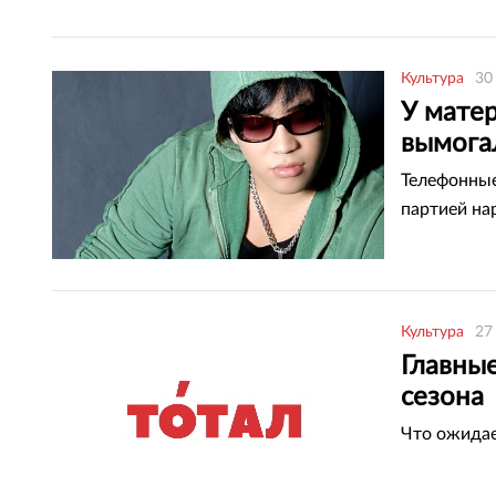
Культура
30
У матер
вымога
Телефонные
партией на
Культура
27
Главны
сезона
Что ожидае