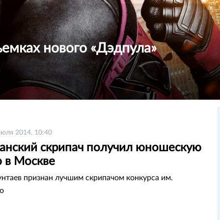
ъемках нового «Дэдпула»
июля 2014, 10:40
танский скрипач получил юношескую
 в Москве
унтаев признан лучшим скрипачом конкурса им.
о