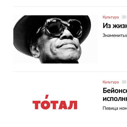
Культура
30
Из жиз
Знаменитый
Культура
30
Бейонс
исполн
Певица ном