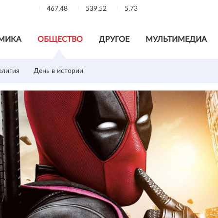
467,48
539,52
5,73
МИКА
ОБЩЕСТВО
ДРУГОЕ
МУЛЬТИМЕДИА
елигия
День в истории