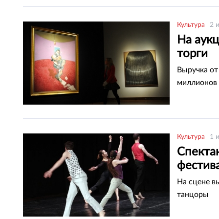
Культура
2 
На аукц
торги
Выручка от
миллионов
Культура
1 
Спектак
фестива
На сцене в
танцоры