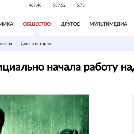
467,48
539,52
5,73
МИКА
ОБЩЕСТВО
ДРУГОЕ
МУЛЬТИМЕДИА
елигия
День в истории
ициально начала работу н