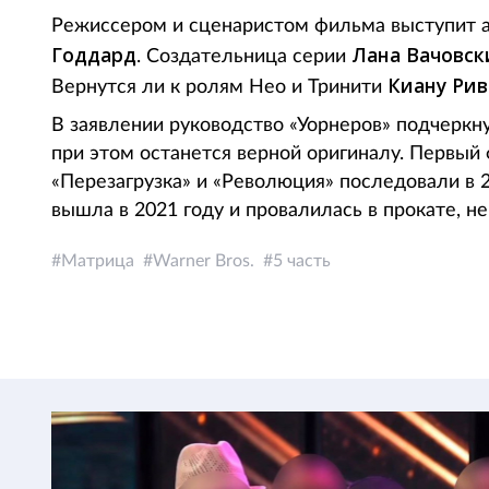
Режиссером и сценаристом фильма выступит а
Годдард
Лана Вачовск
. Создательница серии
Киану Рив
Вернутся ли к ролям Нео и Тринити
В заявлении руководство «Уорнеров» подчеркну
при этом останется верной оригиналу. Первый
«Перезагрузка» и «Революция» последовали в 
вышла в 2021 году и провалилась в прокате, н
Матрица
Warner Bros.
5 часть