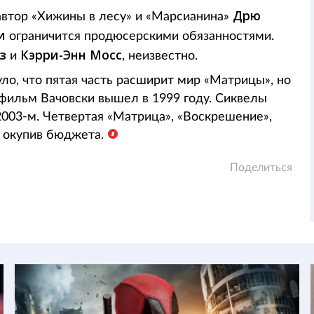
Дрю
втор «Хижины в лесу» и «Марсианина»
и
ограничится продюсерскими обязанностями.
з
Кэрри-Энн Мосс
и
, неизвестно.
ло, что пятая часть расширит мир «Матрицы», но
 фильм Вачовски вышел в 1999 году. Сиквелы
2003-м. Четвертая «Матрица», «Воскрешение»,
е окупив бюджета.
Поделиться