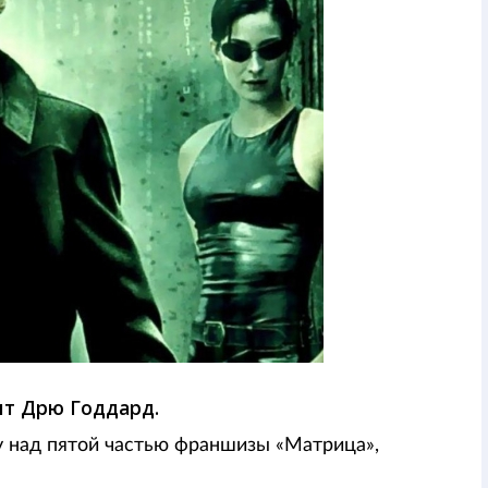
ит Дрю Годдард.
у над пятой частью франшизы «Матрица»,