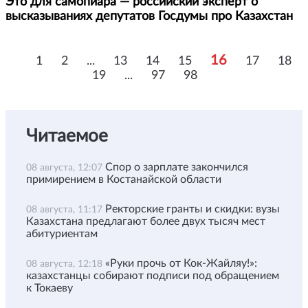
Это для самопиара — российский эксперт о
высказываниях депутатов Госдумы про Казахстан
16
1
2
...
13
14
15
17
18
19
...
97
98
Читаемое
Спор о зарплате закончился
08 августа, 12:07
примирением в Костанайской области
Ректорские гранты и скидки: вузы
08 августа, 11:17
Казахстана предлагают более двух тысяч мест
абитуриентам
«Руки прочь от Кок-Жайляу!»:
08 августа, 12:18
казахстанцы собирают подписи под обращением
к Токаеву