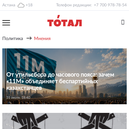
Астана
+18
Телефон редакции:
+7 700 978-78-54
→
Политика
Мнения
От утильсбора до часового пояса: зачем
«11М» объединяет беспартийных
казахстанцев
31 июля, 18:40