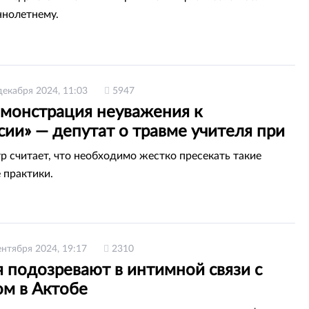
нолетнему.
декабря 2024, 11:03
5947
емонстрация неуважения к
ии» — депутат о травме учителя при
ке елки в Семее
р считает, что необходимо жестко пресекать такие
 практики.
ентября 2024, 19:17
2310
 подозревают в интимной связи с
ом в Актобе