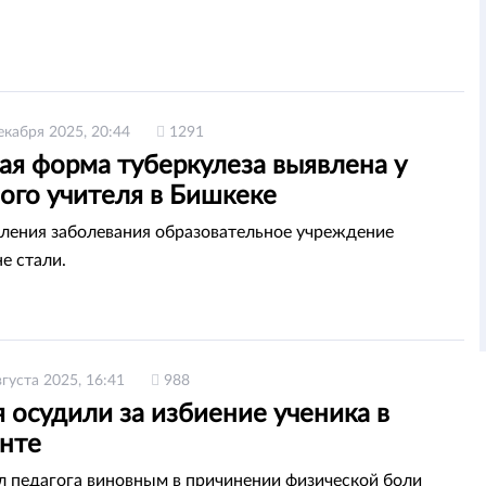
екабря 2025, 20:44
1291
ая форма туберкулеза выявлена у
ого учителя в Бишкеке
ления заболевания образовательное учреждение
е стали.
вгуста 2025, 16:41
988
 осудили за избиение ученика в
нте
л педагога виновным в причинении физической боли