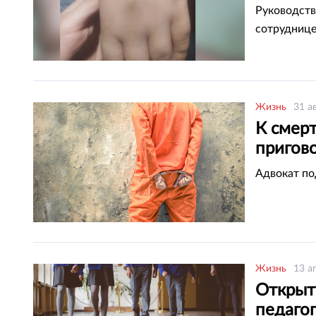
Руководств
сотруднице
Жизнь
31 а
К смерт
пригов
Аравии
Адвокат по
Жизнь
13 а
Открыт
педаго