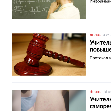
Информация
Жизнь
4 се
Учитель
повыше
Протокол а
Жизнь
16 а
Учитель
саморе