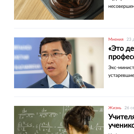
несовершен
Мнения
23 
«Это д
професс
установ
Экс-минист
устаревшие
Жизнь
26 с
Учителя
ученик