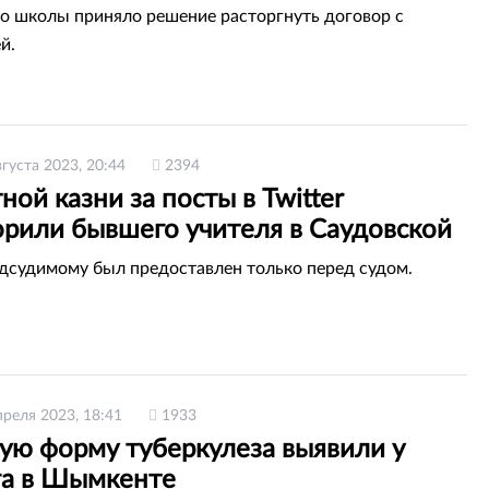
о школы приняло решение расторгнуть договор с
й.
вгуста 2023, 20:44
2394
ной казни за посты в Twitter
орили бывшего учителя в Саудовской
дсудимому был предоставлен только перед судом.
преля 2023, 18:41
1933
ую форму туберкулеза выявили у
га в Шымкенте