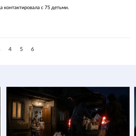
а контактировала с 75 детьми.
3
4
5
6