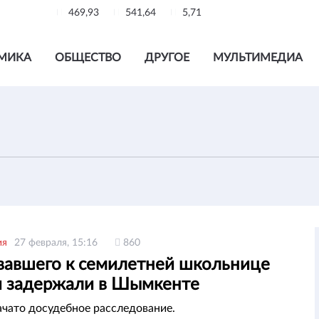
469,93
541,64
5,71
МИКА
ОБЩЕСТВО
ДРУГОЕ
МУЛЬТИМЕДИА
ия
27 февраля, 15:16
860
вавшего к семилетней школьнице
я задержали в Шымкенте
ачато досудебное расследование.