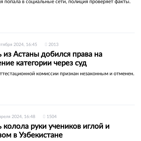
 попала в социальные сети, полиция проверяет факты.
нтября 2024, 16:45
2013
 из Астаны добился права на
ние категории через суд
ттестационной комиссии признан незаконным и отменен.
преля 2024, 16:48
1504
 колола руки учеников иглой и
зом в Узбекистане