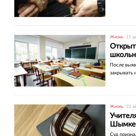
Жизнь
15 д
Открыт
школьн
После выяв
закрывать н
Жизнь
22 а
Учителя
Шымке
Суд призна