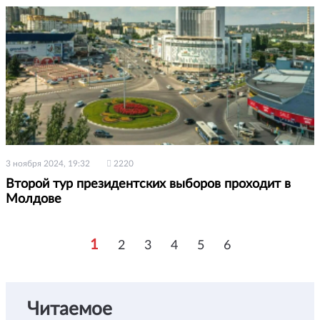
3 ноября 2024, 19:32
2220
Второй тур президентских выборов проходит в
Молдове
1
2
3
4
5
6
Читаемое