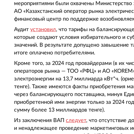
мероприятиями были охвачены Министерство э
АО «Казахстанский оператор рынка электричес
финансовый центр по поддержке возобновляем
Аудит
установил
, что тарифы на балансирующ
которые создают условия избирательного и су
значений. В результате допущено завышение та
итоге оплачено потребителями.
Кроме того, за 2024 год провайдерами (в их чи
операторов рынка — ТОО «РФЦ» и АО «КОREМ
электроэнергии на 13,7 миллиарда кВт*ч. (ор
тенге). Также имеются факты приобретения ма
через балансирующего поставщика, минуя Ед
приобретенной ими энергии только за 2024 год
сумму более 13 миллиардов тенге).
Из заключения ВАП
следует
, что отсутствие 
и ненадлежащее проведение маркетинговых и