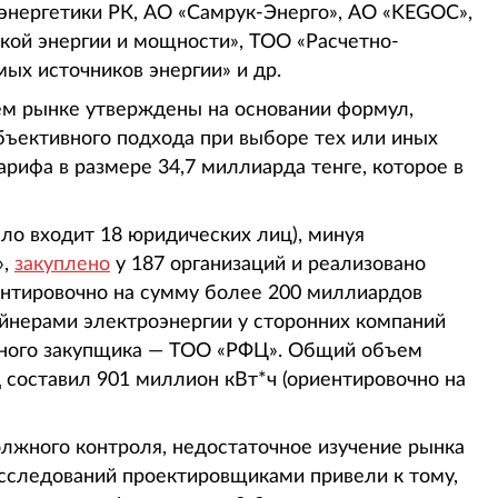
нергетики РК, АО «Самрук-Энерго», АО «KEGOC»,
кой энергии и мощности», ТОО «Расчетно-
ых источников энергии» и др.
ем рынке утверждены на основании формул,
бъективного подхода при выборе тех или иных
рифа в размере 34,7 миллиарда тенге, которое в
сло входит 18 юридических лиц), минуя
»,
закуплено
у 187 организаций и реализовано
иентировочно на сумму более 200 миллиардов
йнерами электроэнергии у сторонних компаний
иного закупщика — ТОО «РФЦ». Общий объем
 составил 901 миллион кВт*ч (ориентировочно на
должного контроля, недостаточное изучение рынка
сследований проектировщиками привели к тому,