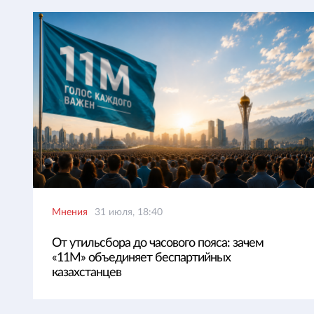
Мнения
31 июля, 18:40
От утильсбора до часового пояса: зачем
«11М» объединяет беспартийных
казахстанцев