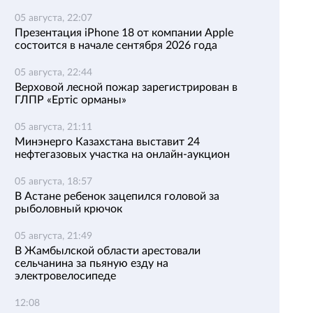
05 августа, 22:07
Презентация iPhone 18 от компании Apple
состоится в начале сентября 2026 года
05 августа, 22:44
Верховой лесной пожар зарегистрирован в
ГЛПР «Ертіс орманы»
05 августа, 21:11
Минэнерго Казахстана выставит 24
нефтегазовых участка на онлайн-аукцион
05 августа, 18:57
В Астане ребенок зацепился головой за
рыболовный крючок
05 августа, 21:49
В Жамбылской области арестовали
сельчанина за пьяную езду на
электровелосипеде
12:08