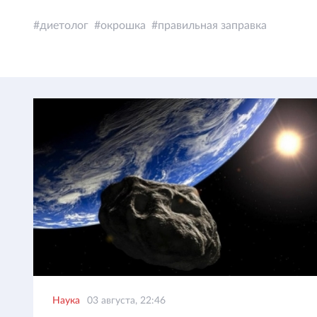
диетолог
окрошка
правильная заправка
Наука
03 августа, 22:46