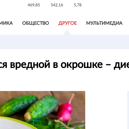
469,85
542,16
5,78
МИКА
ОБЩЕСТВО
ДРУГОЕ
МУЛЬТИМЕДИА
ся вредной в окрошке – д