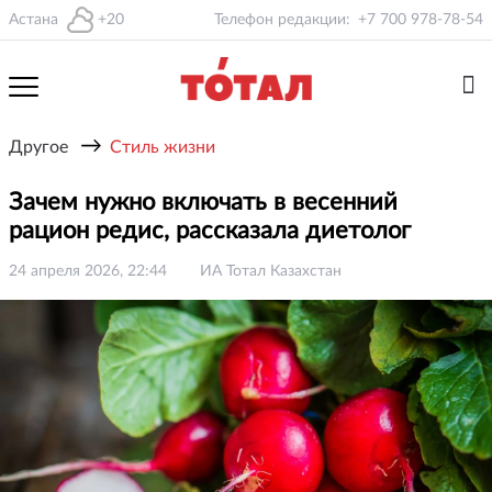
Астана
+20
Телефон редакции:
+7 700 978-78-54
→
Другое
Стиль жизни
Зачем нужно включать в весенний
рацион редис, рассказала диетолог
24 апреля 2026, 22:44
ИА Тотал Казахстан