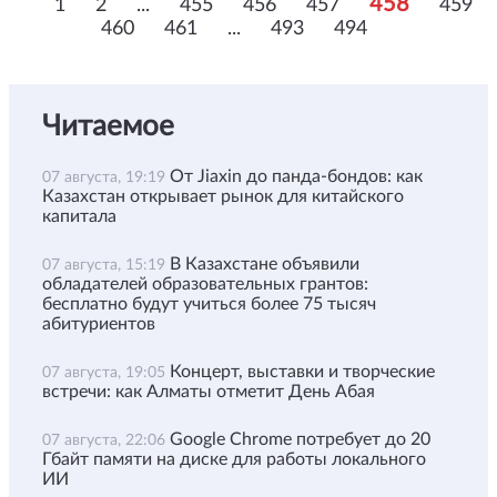
458
1
2
...
455
456
457
459
460
461
...
493
494
Читаемое
От Jiaxin до панда-бондов: как
07 августа, 19:19
Казахстан открывает рынок для китайского
капитала
В Казахстане объявили
07 августа, 15:19
обладателей образовательных грантов:
бесплатно будут учиться более 75 тысяч
абитуриентов
Концерт, выставки и творческие
07 августа, 19:05
встречи: как Алматы отметит День Абая
Google Chrome потребует до 20
07 августа, 22:06
Гбайт памяти на диске для работы локального
ИИ