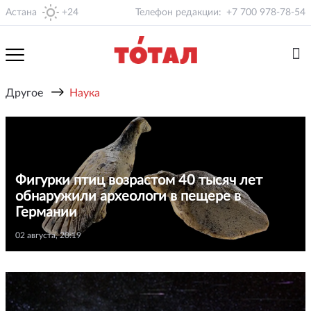
Астана
+24
Телефон редакции:
+7 700 978-78-54
→
Другое
Наука
Фигурки птиц возрастом 40 тысяч лет
обнаружили археологи в пещере в
Германии
02 августа, 20:19