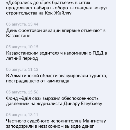
«Добрались до «Трех братьев»»: в сетях
продолжает набирать обороты скандал вокруг
строительства на Кок-Жайляу
05 августа, 13:44
День фронтовой авиации впервые отмечают в
Казахстане
05 августа, 10:15
Казахстанским водителям напомнили о ПДД в
летний период
05 августа, 11:13
В Алматинской области эвакуировали туриста,
пострадавшего от камнепада
05 августа, 15:56
Фонд «Әділ сөз» выразил обеспокоенность
давлением на журналиста Динару Егеубаеву
05 августа, 13:11
Частного судебного исполнителя в Мангистау
заподозрили в незаконном выводе денег