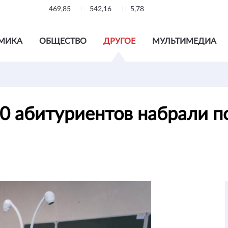
469,85
542,16
5,78
МИКА
ОБЩЕСТВО
ДРУГОЕ
МУЛЬТИМЕДИА
10 абитуриентов набрали п