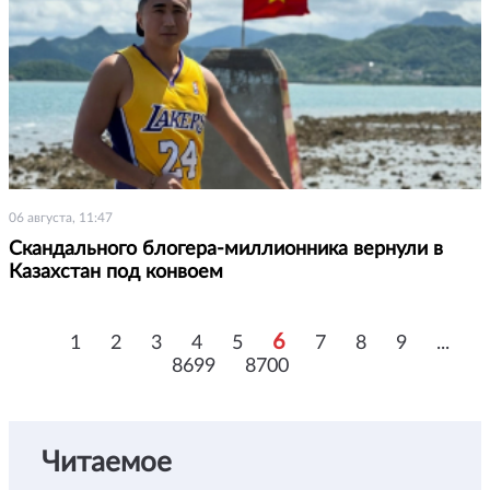
06 августа, 11:47
Скандального блогера-миллионника вернули в
Казахстан под конвоем
6
1
2
3
4
5
7
8
9
...
8699
8700
Читаемое