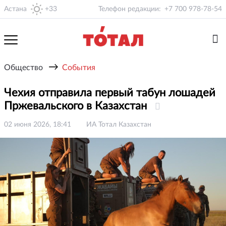
Астана
+33
Телефон редакции:
+7 700 978-78-54
→
Общество
События
Чехия отправила первый табун лошадей
Пржевальского в Казахстан
02 июня 2026, 18:41
ИА Тотал Казахстан