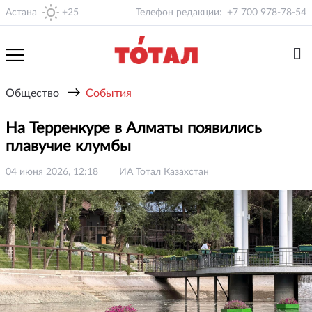
Астана
+25
Телефон редакции:
+7 700 978-78-54
→
Общество
События
На Терренкуре в Алматы появились
плавучие клумбы
04 июня 2026, 12:18
ИА Тотал Казахстан