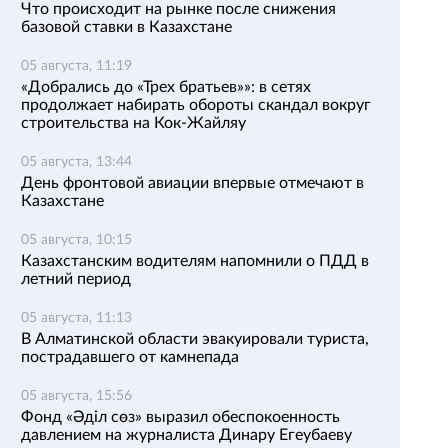
Что происходит на рынке после снижения
базовой ставки в Казахстане
05 августа, 11:19
«Добрались до «Трех братьев»»: в сетях
продолжает набирать обороты скандал вокруг
строительства на Кок-Жайляу
05 августа, 13:44
День фронтовой авиации впервые отмечают в
Казахстане
05 августа, 10:15
Казахстанским водителям напомнили о ПДД в
летний период
05 августа, 11:13
В Алматинской области эвакуировали туриста,
пострадавшего от камнепада
05 августа, 15:56
Фонд «Әділ сөз» выразил обеспокоенность
давлением на журналиста Динару Егеубаеву