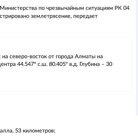
инистерства по чрезвычайным ситуациям РК 04
гистрировано землетрясение, передает
 на северо-восток от города Алматы на
тра 44.547º с.ш. 80.405º в.д. Глубина – 30
алла, 53 километров;