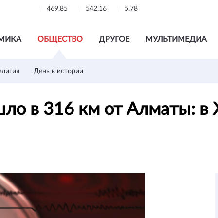
469,85
542,16
5,78
МИКА
ОБЩЕСТВО
ДРУГОЕ
МУЛЬТИМЕДИА
елигия
День в истории
ло в 316 км от Алматы: в 