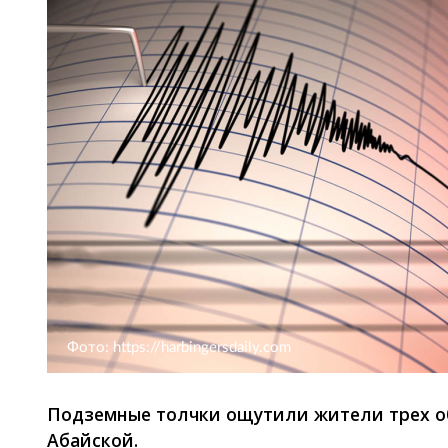
Фото: https://harbingersdaily.com
Подземные толчки ощутили жители трех о
Абайской.