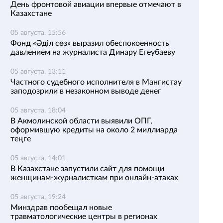
День фронтовой авиации впервые отмечают в
Казахстане
05 августа, 15:56
Фонд «Әділ сөз» выразил обеспокоенность
давлением на журналиста Динару Егеубаеву
05 августа, 13:11
Частного судебного исполнителя в Мангистау
заподозрили в незаконном выводе денег
05 августа, 18:04
В Акмолинской области выявили ОПГ,
оформившую кредиты на около 2 миллиарда
теңге
05 августа, 14:01
В Казахстане запустили сайт для помощи
женщинам-журналисткам при онлайн-атаках
05 августа, 19:24
Минздрав пообещал новые
травматологические центры в регионах