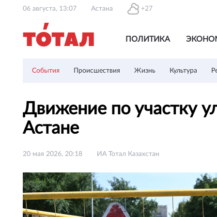
06 августа, 13:07
Астана
+27
ПОЛИТИКА
ЭКОНО
События
Происшествия
Жизнь
Культура
Р
Движение по участку у
Астане
20 мая 2026, 20:18
ИА Тотал Казахстан