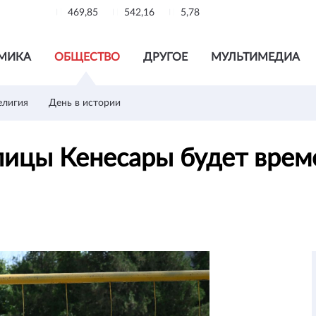
469,85
542,16
5,78
МИКА
ОБЩЕСТВО
ДРУГОЕ
МУЛЬТИМЕДИА
елигия
День в истории
лицы Кенесары будет врем