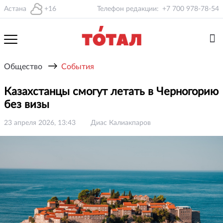
Астана
+16
Телефон редакции:
+7 700 978-78-54
→
Общество
События
Казахстанцы смогут летать в Черногорию
без визы
23 апреля 2026, 13:43
Диас Калиакпаров