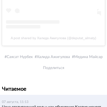
A post shared by Халида Ажигулова (@deputat_almaty)
Саясат Нурбек
Халида Ажигулова
Медина Майсар
Поделиться
Читаемое
07 августа, 11:13