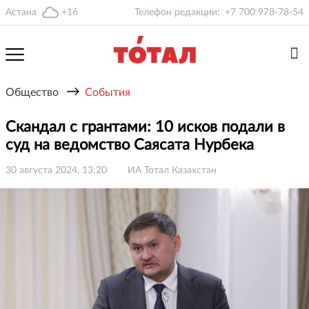
Астана
+16
Телефон редакции:
+7 700 978-78-54
→
Общество
События
Скандал с грантами: 10 исков подали в
суд на ведомство Саясата Нурбека
30 августа 2024, 13:20
ИА Тотал Казахстан