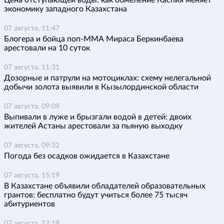
Цена отступающей воды: как обмеление Каспия меняет
экономику западного Казахстана
07 августа, 11:47
Блогера и бойца поп-ММА Мираса Беркинбаева
арестовали на 10 суток
07 августа, 11:31
Дозорные и патрули на мотоциклах: схему нелегальной
добычи золота выявили в Кызылординской области
07 августа, 09:09
Выпивали в луже и брызгали водой в детей: двоих
жителей Астаны арестовали за пьяную выходку
07 августа, 09:32
Погода без осадков ожидается в Казахстане
07 августа, 15:19
В Казахстане объявили обладателей образовательных
грантов: бесплатно будут учиться более 75 тысяч
абитуриентов
07 августа, 12:19