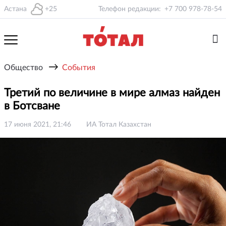
Астана
+25
Телефон редакции:
+7 700 978-78-54
→
Общество
События
Третий по величине в мире алмаз найден
в Ботсване
17 июня 2021, 21:46
ИА Тотал Казахстан