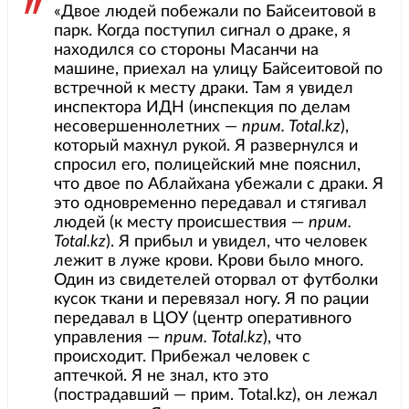
«Двое людей побежали по Байсеитовой в
парк. Когда поступил сигнал о драке, я
находился со стороны Масанчи на
машине, приехал на улицу Байсеитовой по
встречной к месту драки. Там я увидел
инспектора ИДН (инспекция по делам
несовершеннолетних —
прим. Total.kz
),
который махнул рукой. Я развернулся и
спросил его, полицейский мне пояснил,
что двое по Аблайхана убежали с драки. Я
это одновременно передавал и стягивал
людей (к месту происшествия —
прим.
Total.kz
). Я прибыл и увидел, что человек
лежит в луже крови. Крови было много.
Один из свидетелей оторвал от футболки
кусок ткани и перевязал ногу. Я по рации
передавал в ЦОУ (центр оперативного
управления —
прим. Total.kz
), что
происходит. Прибежал человек с
аптечкой. Я не знал, кто это
(пострадавший — прим. Total.kz), он лежал