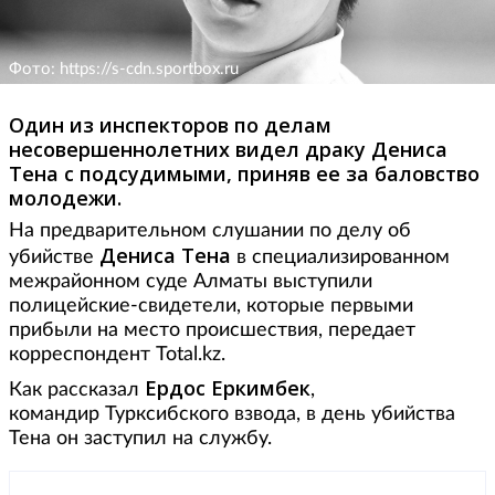
Фото: https://s-cdn.sportbox.ru
Один из инспекторов по делам
несовершеннолетних видел драку Дениса
Тена с подсудимыми, приняв ее за баловство
молодежи.
На предварительном слушании по делу об
Дениса Тена
убийстве
в специализированном
межрайонном суде Алматы выступили
полицейские-свидетели, которые первыми
прибыли на место происшествия, передает
корреспондент Total.kz.
Ердос Еркимбек
Как рассказал
,
командир Турксибского взвода, в день убийства
Тена он заступил на службу.