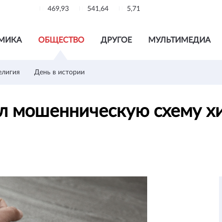
469,93
541,64
5,71
МИКА
ОБЩЕСТВО
ДРУГОЕ
МУЛЬТИМЕДИА
елигия
День в истории
л мошенническую схему х