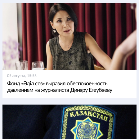
05 августа, 15:56
Фонд «Әділ сөз» выразил обеспокоенность
давлением на журналиста Динару Егеубаеву