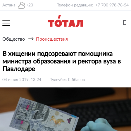
Астана
+20
Телефон редакции:
+7 700 978-78-54
→
Общество
Происшествия
В хищении подозревают помощника
министра образования и ректора вуза в
Павлодаре
04 июля 2019, 13:24
Тулеубек Габбасов