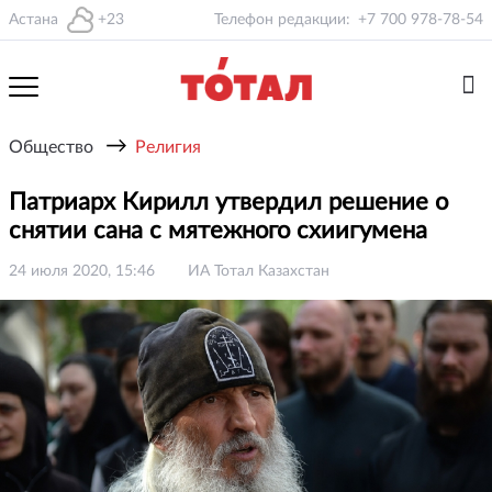
Астана
+23
Телефон редакции:
+7 700 978-78-54
→
Общество
Религия
Патриарх Кирилл утвердил решение о
снятии сана с мятежного схиигумена
24 июля 2020, 15:46
ИА Тотал Казахстан