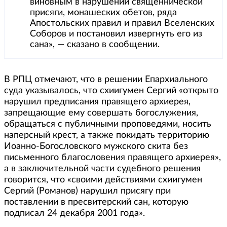
виновным в нарушении священнической
присяги, монашеских обетов, ряда
Апостольских правил и правил Вселенских
Соборов и постановил извергнуть его из
сана», — сказано в сообщении.
В РПЦ отмечают, что в решении Епархиального
суда указывалось, что схиигумен Сергий «открыто
нарушил предписания правящего архиерея,
запрещающие ему совершать богослужения,
обращаться с публичными проповедями, носить
наперсный крест, а также покидать территорию
Иоанно-Богословского мужского скита без
письменного благословения правящего архиерея»,
а в заключительной части судебного решения
говорится, что «своими действиями схиигумен
Сергий (Романов) нарушил присягу при
поставлении в пресвитерский сан, которую
подписал 24 декабря 2001 года».