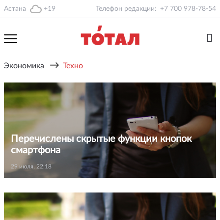
Астана
+19
Телефон редакции:
+7 700 978-78-54
→
Экономика
Техно
Перечислены скрытые функции кнопок
смартфона
29 июля, 22:18