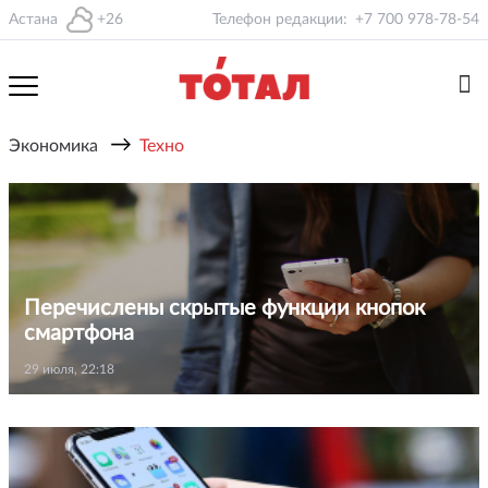
Астана
+26
Телефон редакции:
+7 700 978-78-54
→
Экономика
Техно
Перечислены скрытые функции кнопок
смартфона
29 июля, 22:18