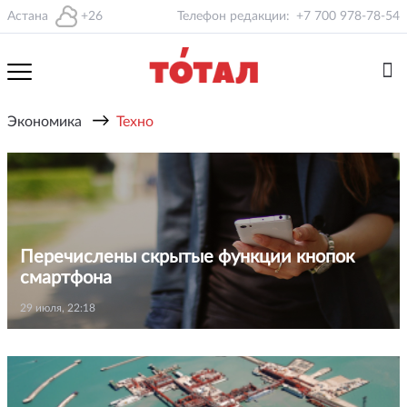
Астана
+26
Телефон редакции:
+7 700 978-78-54
→
Экономика
Техно
Перечислены скрытые функции кнопок
смартфона
29 июля, 22:18