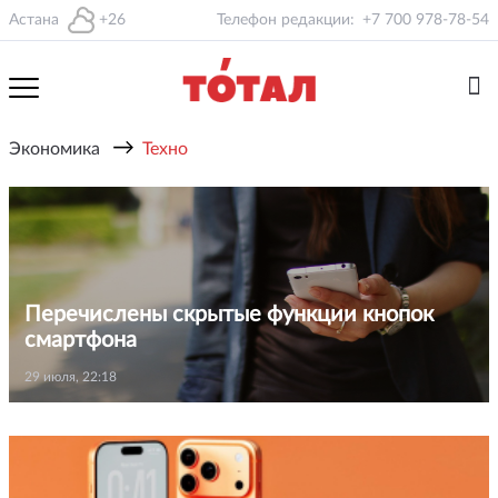
Астана
+26
Телефон редакции:
+7 700 978-78-54
→
Экономика
Техно
Перечислены скрытые функции кнопок
смартфона
29 июля, 22:18