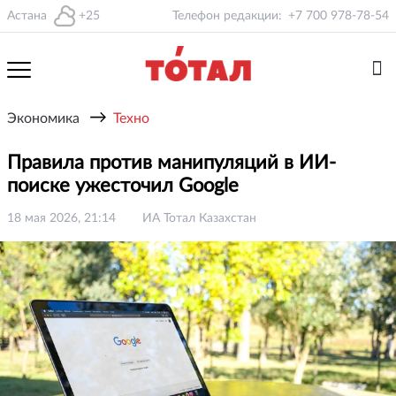
Астана
+25
Телефон редакции:
+7 700 978-78-54
→
Экономика
Техно
Правила против манипуляций в ИИ-
поиске ужесточил Google
18 мая 2026, 21:14
ИА Тотал Казахстан