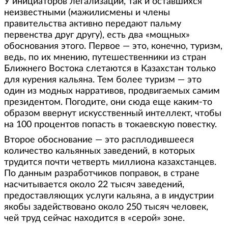
У инициаторов легализации, так и оставшихся
неизвестными (мажилисмены и члены
правительства активно передают пальму
первенства друг другу), есть два «мощных»
обоснования этого. Первое — это, конечно, туризм,
ведь, по их мнению, путешественники из стран
Ближнего Востока слетаются в Казахстан только
для курения кальяна. Тем более туризм — это
один из модных нарративов, продвигаемых самим
президентом. Погодите, они сюда еще каким-то
образом ввернут искусственный интеллект, чтобы
на 100 процентов попасть в токаевскую повестку.
Второе обоснование — это расплодившееся
количество кальянных заведений, в которых
трудится почти четверть миллиона казахстанцев.
По данным разработчиков поправок, в стране
насчитывается около 22 тысяч заведений,
предоставляющих услуги кальяна, а в индустрии
якобы задействовано около 250 тысяч человек,
чей труд сейчас находится в «серой» зоне.