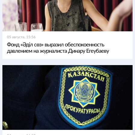
05 августа, 15:56
Фонд «Әділ сөз» выразил обеспокоенность
давлением на журналиста Динару Егеубаеву