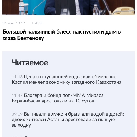
31 мая, 10:17
4337
Большой кальянный блеф: как пустили дым в
глаза Бектенову
Читаемое
Цена отступающей воды: как обмеление
11:13
Каспия меняет экономику западного Казахстана
Блогера и бойца поп-ММА Мираса
11:47
Беркинбаева арестовали на 10 суток
Выпивали в луже и брызгали водой в детей:
09:09
двоих жителей Астаны арестовали за пьяную
выходку