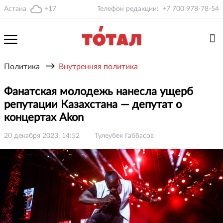
Астана
+17
Телефон редакции:
+7 700 978-78-54
→
Политика
Внутренняя политика
Фанатская молодежь нанесла ущерб
репутации Казахстана — депутат о
концертах Akon
20 декабря 2023, 14:52
Тулеубек Габбасов