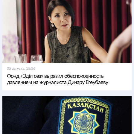
05 августа, 15:56
Фонд «Әділ сөз» выразил обеспокоенность
давлением на журналиста Динару Егеубаеву