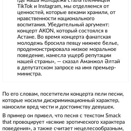
где наша молодежь стала пленницей
ТikТоk и Instagram, мы отделяемся от
ценностей, которые веками хранили, от
нравственности национального
воспитания. Убедительный аргумент:
концерт AKON, который состоялся в
Астане. Во время концерта фанатская
молодежь бросила певцу нижнее белье,
продемонстрировала низкое моральное
поведение, нанесла ущерб репутации
нашей страны», — сказал Аманжол Әлтай
в депутатском запросе на имя премьер-
министра.
По его словам, посетители концерта пели песни,
которые носили дискриминационный характер,
наносили вред чести и достоинству девушек.
В пример он привел, что песня с текстом Smack
that провоцирует «всякие эротического характера
поведения», а также считает нецелесообразным,