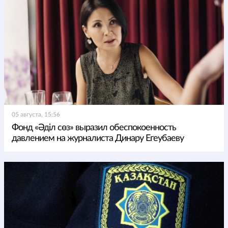
05 августа, 15:56
Фонд «Әділ сөз» выразил обеспокоенность
давлением на журналиста Динару Егеубаеву