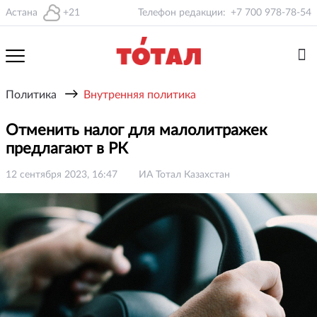
Астана
+21
Телефон редакции:
+7 700 978-78-54
→
Политика
Внутренняя политика
Отменить налог для малолитражек
предлагают в РК
12 сентября 2023, 16:47
ИА Тотал Казахстан