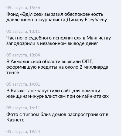
05 августа, 15:56
Фонд «Әділ сөз» выразил обеспокоенность
давлением на журналиста Динару Егеубаеву
05 августа, 13:11
Частного судебного исполнителя в Мангистау
заподозрили в незаконном выводе денег
05 августа, 18:04
В Акмолинской области выявили ОПГ,
оформившую кредиты на около 2 миллиарда
теңге
05 августа, 14:01
В Казахстане запустили сайт для помощи
женщинам-журналисткам при онлайн-атаках
05 августа, 16:11
Фото с тигром близ домов распространяют в
Казнете
05 августа, 19:24