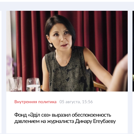
Внутренняя политика
05 августа, 15:56
Фонд «Әділ сөз» выразил обеспокоенность
давлением на журналиста Динару Егеубаеву