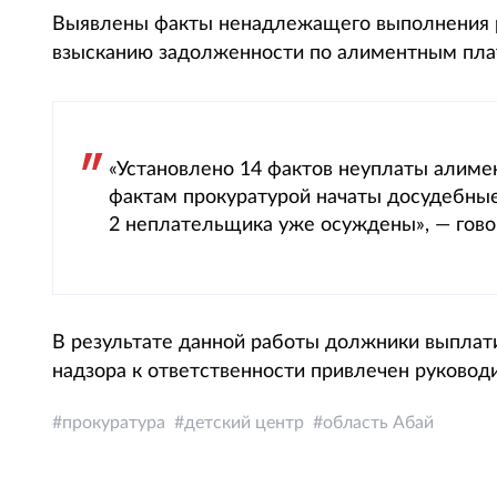
Выявлены факты ненадлежащего выполнения р
взысканию задолженности по алиментным плат
«Установлено 14 фактов неуплаты алимен
фактам прокуратурой начаты досудебные
2 неплательщика уже осуждены», — гово
В результате данной работы должники выплати
надзора к ответственности привлечен руководи
прокуратура
детский центр
область Абай