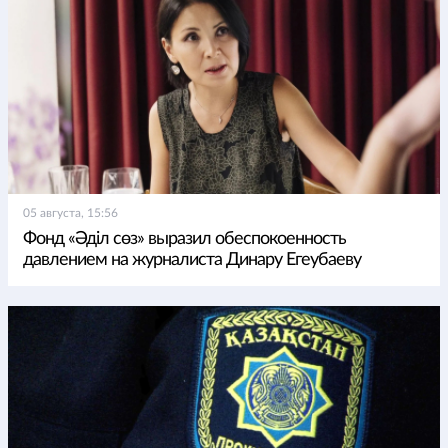
05 августа, 15:56
Фонд «Әділ сөз» выразил обеспокоенность
давлением на журналиста Динару Егеубаеву