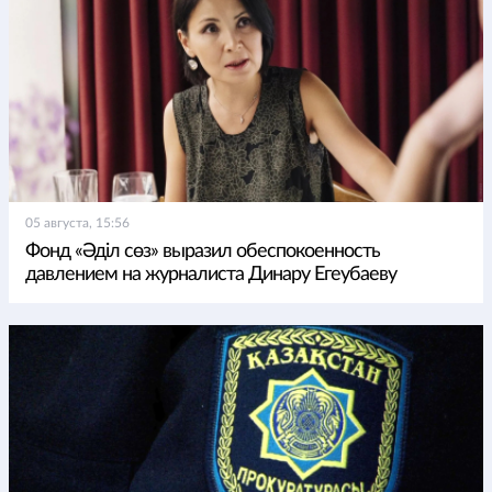
05 августа, 15:56
Фонд «Әділ сөз» выразил обеспокоенность
давлением на журналиста Динару Егеубаеву