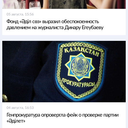
05 августа, 15:56
Фонд «Әділ сөз» выразил обеспокоенность
давлением на журналиста Динару Егеубаеву
04 августа, 16:53
Генпрокуратура опровергла фейк о проверке партии
«Әділет»