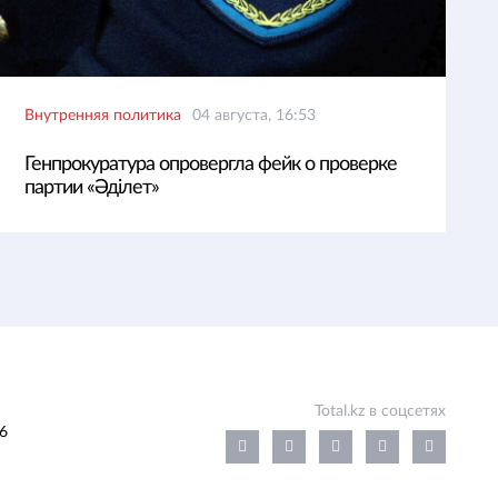
Внутренняя политика
04 августа, 16:53
Генпрокуратура опровергла фейк о проверке
партии «Әділет»
Total.kz в соцсетях
6