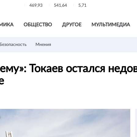
469,93
541,64
5,71
МИКА
ОБЩЕСТВО
ДРУГОЕ
МУЛЬТИМЕДИА
Безопасность
Мнения
ему»: Токаев остался нед
ве