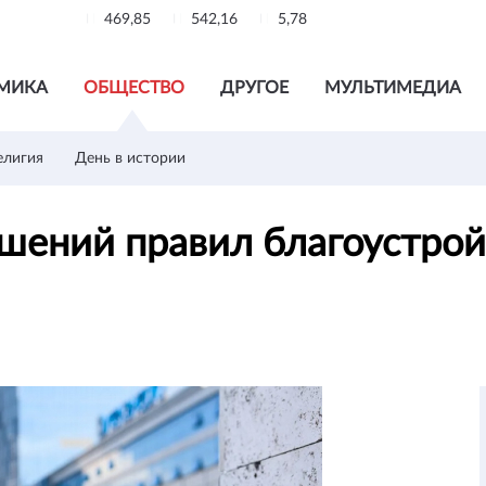
469,85
542,16
5,78
МИКА
ОБЩЕСТВО
ДРУГОЕ
МУЛЬТИМЕДИА
елигия
День в истории
шений правил благоустрой