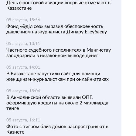
День фронтовой авиации впервые отмечают в
Казахстане
05 августа, 15:56
Фонд «Әділ сөз» выразил обеспокоенность
давлением на журналиста Динару Егеубаеву
05 августа, 13:11
Частного судебного исполнителя в Мангистау
заподозрили в незаконном выводе денег
05 августа, 14:01
В Казахстане запустили сайт для помощи
женщинам-журналисткам при онлайн-атаках
05 августа, 18:04
В Акмолинской области выявили ОПГ,
оформившую кредиты на около 2 миллиарда
теңге
05 августа, 16:11
Фото с тигром близ домов распространяют в
Казнете