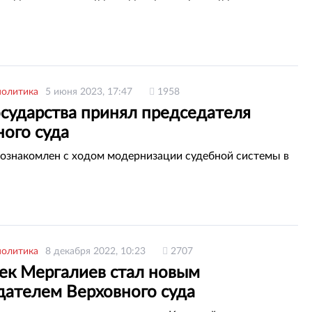
политика
5 июня 2023, 17:47
1958
осударства принял председателя
ного суда
 ознакомлен с ходом модернизации судебной системы в
политика
8 декабря 2022, 10:23
2707
ек Мергалиев стал новым
дателем Верховного суда