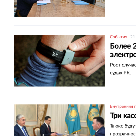
События
21
Более 
электр
Рост случа
судах РК.
Внутренняя 
Три кас
Также буду
прозрачнос