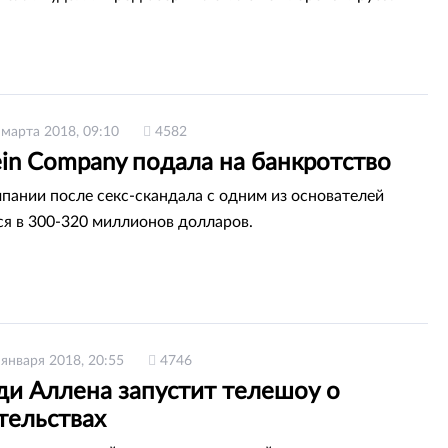
 марта 2018, 09:10
4582
in Company подала на банкротство
пании после секс-скандала с одним из основателей
я в 300-320 миллионов долларов.
 января 2018, 20:55
4746
ди Аллена запустит телешоу о
тельствах