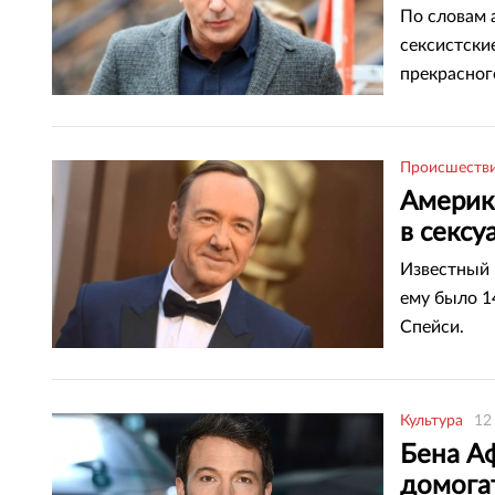
По словам 
сексистски
прекрасног
Происшеств
Америк
в сексу
Известный п
ему было 1
Спейси.
Культура
12
Бена А
домога