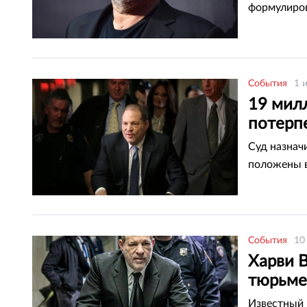
формулиров
События
1 
19 мил
потерп
Суд назнач
положены 
События
10
Харви 
тюрьме
Известный 