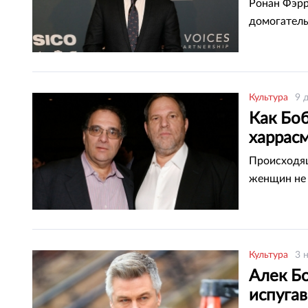
Ронан Фэрр
домогатель
Культура
9 
Как Боб
харрас
Происходящ
женщин не 
Культура
3 
Алек Б
испугав