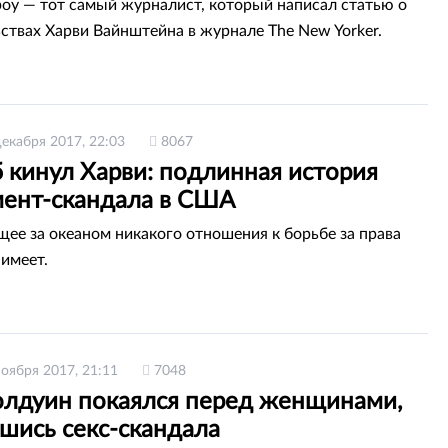
оу — тот самый журналист, который написал статью о
ствах Харви Вайнштейна в журнале The New Yorker.
декабря 2017, 22:03
8067
 кинул Харви: подлинная история
мент-скандала в США
ее за океаном никакого отношения к борьбе за права
имеет.
ноября 2017, 21:11
7048
олдуин покаялся перед женщинами,
шись секс-скандала