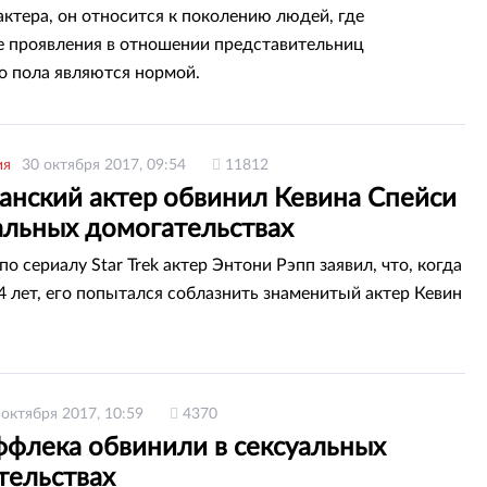
актера, он относится к поколению людей, где
е проявления в отношении представительниц
о пола являются нормой.
ия
30 октября 2017, 09:54
11812
анский актер обвинил Кевина Спейси
альных домогательствах
о сериалу Star Trek актер Энтони Рэпп заявил, что, когда
4 лет, его попытался соблазнить знаменитый актер Кевин
 октября 2017, 10:59
4370
ффлека обвинили в сексуальных
тельствах