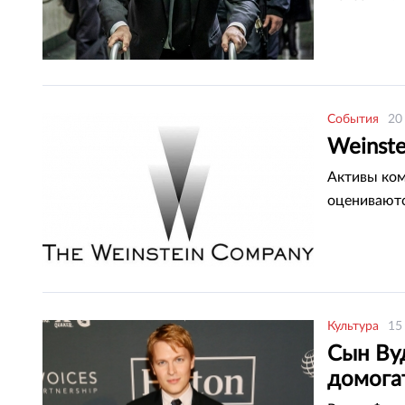
События
20
Weinste
Активы ком
оцениваютс
Культура
15
Сын Ву
домога