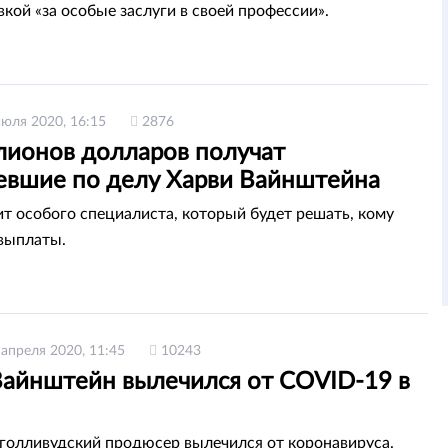
кой «за особые заслуги в своей профессии».
июля 2020, 16:15
2876
лионов долларов получат
евшие по делу Харви Вайнштейна
ит особого специалиста, который будет решать, кому
выплаты.
 апреля 2020, 11:45
10243
Вайнштейн вылечился от COVID-19 в
голливудский продюсер вылечился от коронавируса.