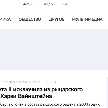
469,85
542,16
5,78
МИКА
ОБЩЕСТВО
ДРУГОЕ
МУЛЬТИМЕДИА
19 сентября 2020, 21:22
3351
та II исключила из рыцарского
 Харви Вайнштейна
был включен в состав рыцарского ордена в 2004 году с