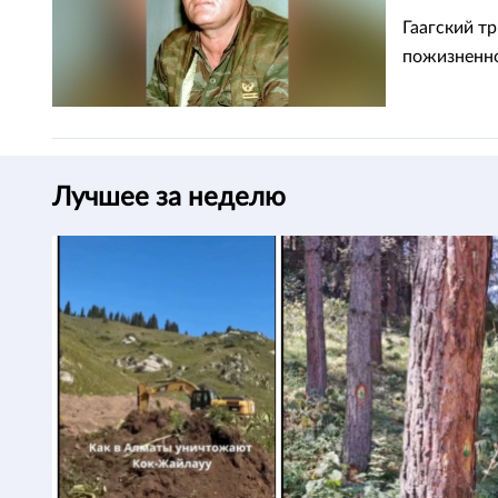
Гаагский т
пожизненно
Лучшее за неделю