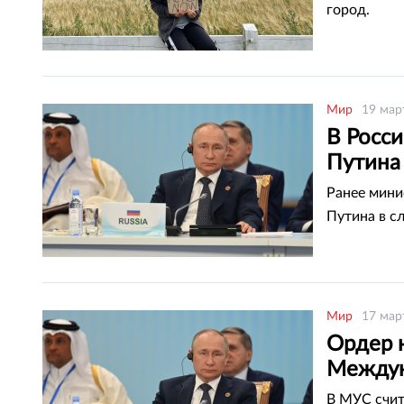
город.
Мир
19 мар
В Росс
Путина
Ранее мини
Путина в сл
Мир
17 мар
Ордер 
Междун
В МУС счит