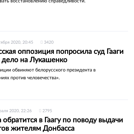
вать восстановлению справедливости.
тября 2020, 20:45
3420
ская оппозиция попросила суд Гааги
и дело на Лукашенко
иции обвиняют белорусского президента в
ниях против человечества».
раля 2020, 22:26
2795
 обратится в Гаагу по поводу выдачи
тов жителям Донбасса