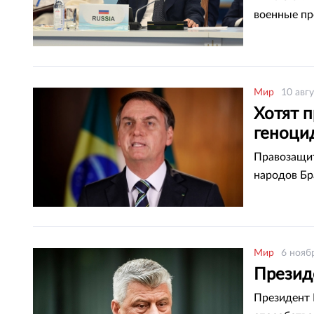
военные пр
Мир
10 авгу
Хотят п
геноци
Правозащит
народов Бр
Мир
6 нояб
Президе
Президент 