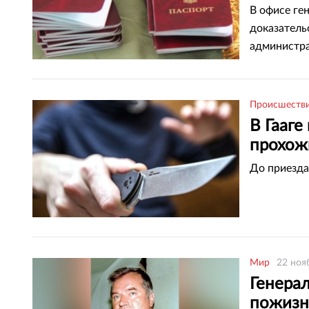
В офисе ге
доказатель
администр
Происшеств
В Гааге
прохож
До приезда
Мир
22 ноя
Генера
пожизн