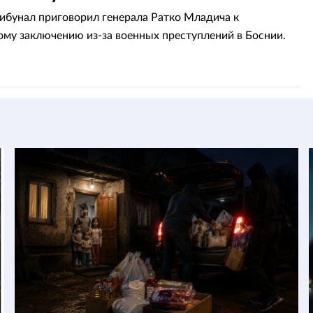
рибунал приговорил генерала Ратко Младича к
му заключению из-за военных преступлений в Боснии.