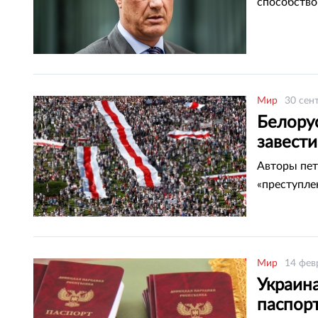
способство
Мир
30 сен
Белорус
завест
Авторы пет
«преступле
Мир
14 фев
Украина
паспор