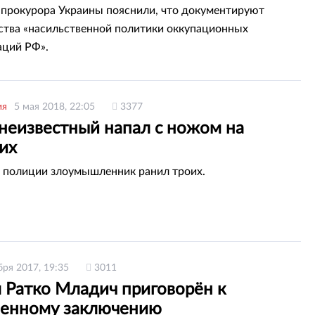
нпрокурора Украины пояснили, что документируют
ства «насильственной политики оккупационных
аций РФ».
ия
5 мая 2018, 22:05
3377
 неизвестный напал с ножом на
их
 полиции злоумышленник ранил троих.
бря 2017, 19:35
3011
л Ратко Младич приговорён к
енному заключению